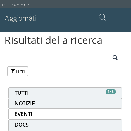
Strumenti
FATTI RICONOSCERE
utente
Aggiornàti
Cerca nel sito
Risultati della ricerca
Ricerca avanzata…
Filtri
TUTTI
348
NOTIZIE
EVENTI
DOCS