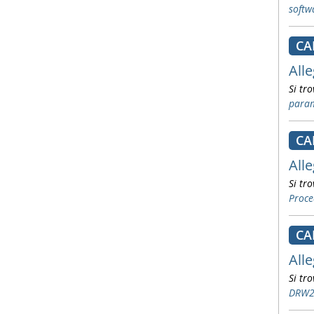
softw
CA
Alle
Si tro
param
CA
Alle
Si tro
Proce
CA
Alle
Si tro
DRW22