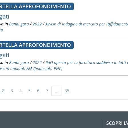
RTELLA APPROFONDIMENTO
gati
va in
Bandi gara
/
2022
/
Avviso di indagine di mercato per l’affidamento
ro
RTELLA APPROFONDIMENTO
gati
va in
Bandi gara
/
2022
/
RdO aperta per la fornitura suddivisa in lotti
fuse in impianti AIA (finanziata PNC)
2
3
4
5
6
7
...
35
SCOPRI L