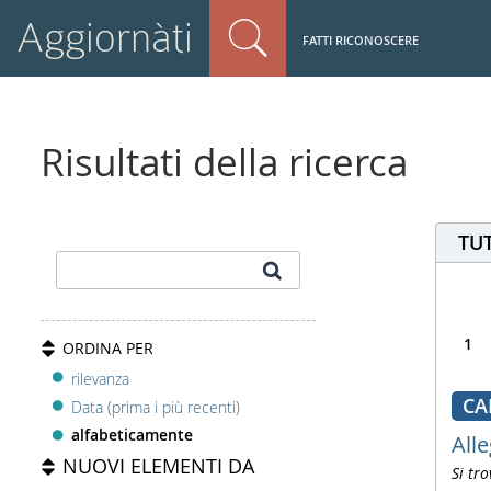
Aggiornàti
FATTI RICONOSCERE
Risultati della ricerca
TUT
1
ORDINA PER
rilevanza
CA
Data (prima i più recenti)
alfabeticamente
Alle
NUOVI ELEMENTI DA
Si tro