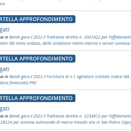
are
RTELLA APPROFONDIMENTO
gati
va in
Bandi gara
/
2022
/
Trattativa diretta n. 2007422 per l'affidament
etri del moto ondoso, delle condizioni meteo-marine e servizi connessi
RTELLA APPROFONDIMENTO
gati
va in
Bandi gara
/
2022
/
Fornitura di n.1 agitatore orbitale codice 
dura finanziata PNC
RTELLA APPROFONDIMENTO
gati
va in
Bandi gara
/
2022
/
Trattativa diretta n. 3234972 per l'affidament
8524 per sistema autosonda di marca Vaisala sito in San Pietro Cap