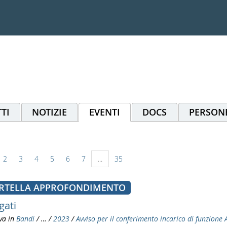
TI
NOTIZIE
EVENTI
DOCS
PERSON
2
3
4
5
6
7
...
35
RTELLA APPROFONDIMENTO
gati
va in
Bandi
/
…
/
2023
/
Avviso per il conferimento incarico di funzione 