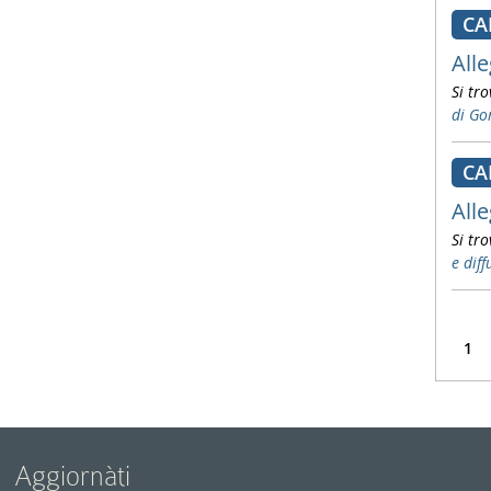
CA
Alle
Si tro
di Go
CA
Alle
Si tro
e dif
1
Aggiornàti