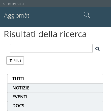
Strumenti
FATTI RICONOSCERE
utente
Aggiornàti
Cerca nel sito
Risultati della ricerca
Ricerca avanzata…
Filtri
TUTTI
NOTIZIE
EVENTI
DOCS