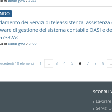
va in
Bandi gara
/
2022
ANDO
idamento dei Servizi di teleassistenza, assistenz
tware di gestione del sistema contabile OASI e del
57332AC
va in
Bandi gara
/
2022
recedenti 10 elementi
1
...
3
4
5
6
7
8
9
..
SCOPRI L
Lavorare
Servizi O