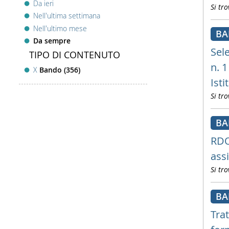
Da ieri
Si tro
Nell'ultima settimana
Nell'ultimo mese
B
Da sempre
Sel
TIPO DI CONTENUTO
n. 1
X
Bando (356)
Isti
Si tro
B
RDO
ass
Si tro
B
Tra