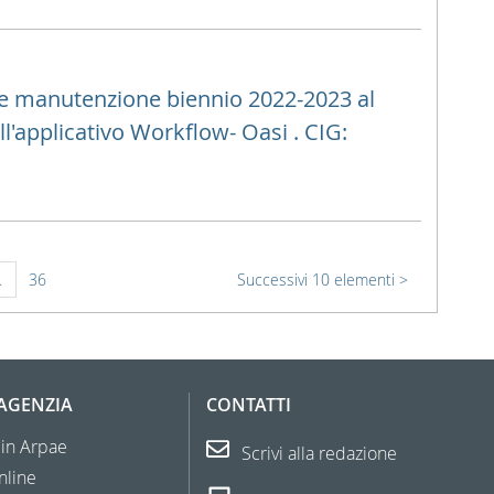
a e manutenzione biennio 2022-2023 al
l'applicativo Workflow- Oasi . CIG:
.
36
Successivi 10 elementi
'AGENZIA
CONTATTI
 in Arpae
Scrivi alla redazione
nline