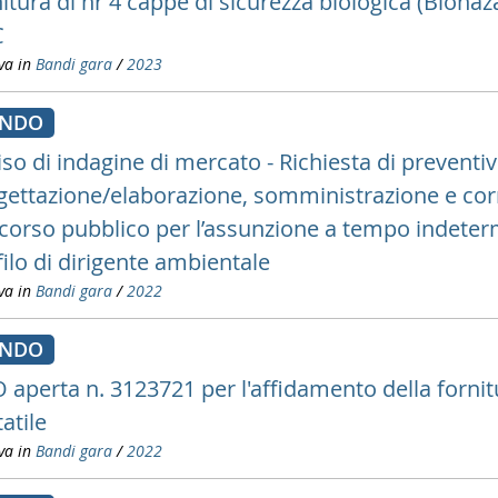
itura di nr 4 cappe di sicurezza biologica (Biohaz
C
va in
Bandi gara
/
2023
ANDO
so di indagine di mercato - Richiesta di preventiv
gettazione/elaborazione, somministrazione e corre
corso pubblico per l’assunzione a tempo indetermi
filo di dirigente ambientale
va in
Bandi gara
/
2022
ANDO
 aperta n. 3123721 per l'affidamento della fornit
atile
va in
Bandi gara
/
2022