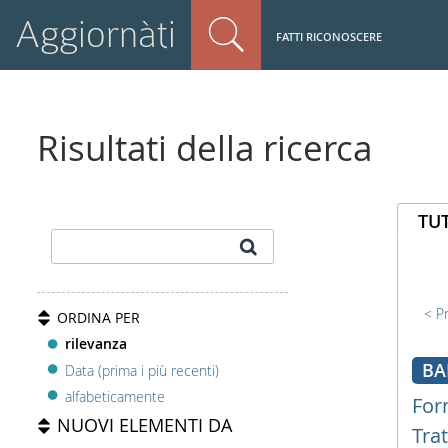
Aggiornàti
FATTI RICONOSCERE
Risultati della ricerca
TUT
P
ORDINA PER
rilevanza
B
Data (prima i più recenti)
alfabeticamente
For
NUOVI ELEMENTI DA
Tra