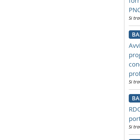
forn
PN
Si tro
B
Avvi
pro
con
pro
Si tro
B
RDO
port
Si tro