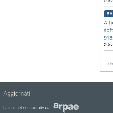
Si tro
B
Aff
sof
918
Si tro
P
Aggiornàti
La intranet collaborativa di