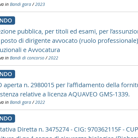
va in
Bandi gara
/
2023
ANDO
ezione pubblica, per titoli ed esami, per l’assunz
 posto di dirigente avvocato (ruolo professionale)
tuzionali e Avvocatura
va in
Bandi di concorso
/
2022
ANDO
 aperta n. 2980015 per l'affidamento della fornit
istenza relative a licenza AQUAVEO GMS-1339.
va in
Bandi gara
/
2022
ANDO
ttativa Diretta n. 3475274 - CIG: 970362115F - CU