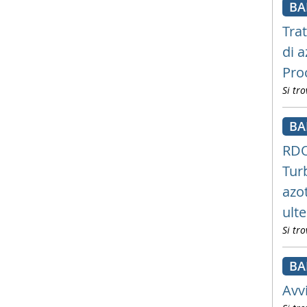
B
Tra
di 
Pro
Si tro
B
RDO
Tur
azo
ulte
Si tro
B
Avv