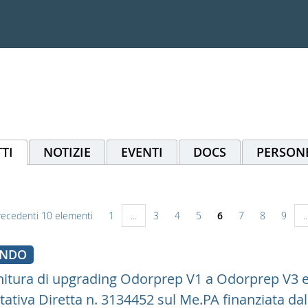
TI
NOTIZIE
EVENTI
DOCS
PERSON
recedenti 10 elementi
1
...
3
4
5
6
7
8
9
..
ANDO
nitura di upgrading Odorprep V1 a Odorprep V3 e
ttativa Diretta n. 3134452 sul Me.PA finanziata da