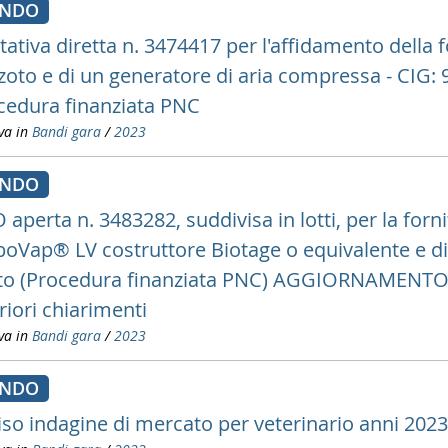
ANDO
ttativa diretta n. 3474417 per l'affidamento della
azoto e di un generatore di aria compressa - CI
cedura finanziata PNC
va in
Bandi gara
/
2023
ANDO
 aperta n. 3483282, suddivisa in lotti, per la for
boVap® LV costruttore Biotage o equivalente e di
to (Procedura finanziata PNC) AGGIORNAMENTO d
riori chiarimenti
va in
Bandi gara
/
2023
ANDO
iso indagine di mercato per veterinario anni 202