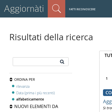
Aggiornàti
FATTI RICONOSCERE
Risultati della ricerca
TUT
1
ORDINA PER
rilevanza
CO
Data (prima i più recenti)
alfabeticamente
Agg
NUOVI ELEMENTI DA
Si tro