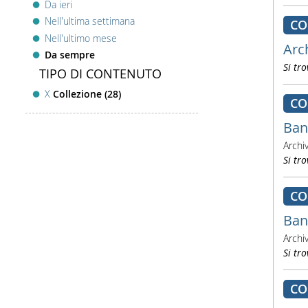
Da ieri
Nell'ultima settimana
CO
Nell'ultimo mese
Arc
Da sempre
Si tro
TIPO DI CONTENUTO
X
Collezione (28)
CO
Ban
Archi
Si tro
CO
Ban
Archi
Si tro
CO