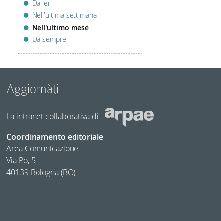
Da ieri
Nell'ultima settimana
Nell'ultimo mese
Da sempre
Aggiornàti
La intranet collaborativa di
Coordinamento editoriale
Area Comunicazione
Via Po, 5
40139 Bologna (BO)