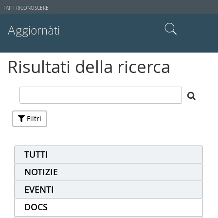
Strumenti
FATTI RICONOSCERE
utente
Aggiornàti
Cerca nel sito
Risultati della ricerca
Ricerca avanzata…
Filtri
TUTTI
NOTIZIE
EVENTI
DOCS