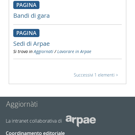
PAGINA
Bandi di gara
PAGINA
Sedi di Arpae
Si trova in
Aggiornati
/
Lavorare in Arpae
Successivi 1 elementi
Aggiornàti
La intranet collaborativa di
Coordinamento editoriale