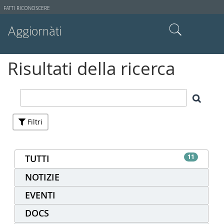
Strumenti
FATTI RICONOSCERE
utente
Aggiornàti
Cerca nel sito
Risultati della ricerca
Ricerca avanzata…
Filtri
TUTTI
11
NOTIZIE
EVENTI
DOCS