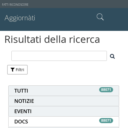
Strumenti
FATTI RICONOSCERE
utente
Aggiornàti
Cerca nel sito
Risultati della ricerca
Ricerca avanzata…
Filtri
TUTTI
88071
NOTIZIE
EVENTI
DOCS
88071