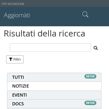
Strumenti
FATTI RICONOSCERE
utente
Aggiornàti
Cerca nel sito
Risultati della ricerca
Ricerca avanzata…
Filtri
TUTTI
88100
NOTIZIE
EVENTI
DOCS
88100