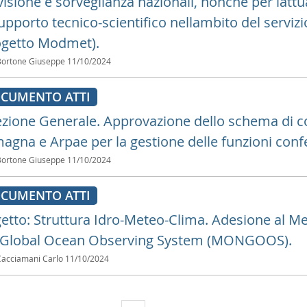
isione e sorveglianza nazionali, nonché per lattu
upporto tecnico-scientifico nellambito del servizi
ogetto Modmet).
Bortone Giuseppe
11/10/2024
CUMENTO ATTI
ezione Generale. Approvazione dello schema di co
gna e Arpae per la gestione delle funzioni conferi
Bortone Giuseppe
11/10/2024
CUMENTO ATTI
etto: Struttura Idro-Meteo-Clima. Adesione al 
 Global Ocean Observing System (MONGOOS).
Cacciamani Carlo
11/10/2024