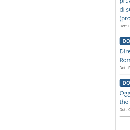
prev
di s
(pr
Dott. 
DO
Dir
Roma
Dott. 
DO
Ogg
the
Dott. 