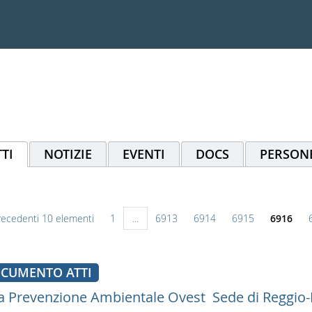
TI
NOTIZIE
EVENTI
DOCS
PERSON
recedenti 10 elementi
1
...
6913
6914
6915
6916
CUMENTO ATTI
a Prevenzione Ambientale Ovest  Sede di Reggio-