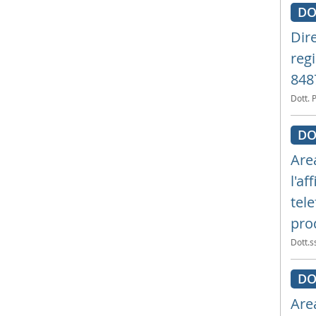
DO
Dire
regi
848
Dott. 
DO
Are
l'a
tele
pro
Dott.ss
DO
Are