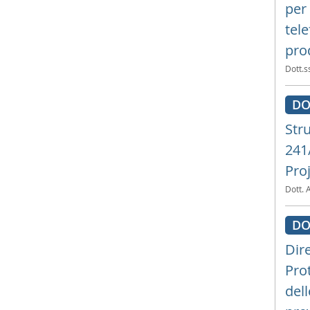
per
tele
pro
Dott.ss
DO
Str
241
Proj
Dott. 
DO
Dir
Prot
dell