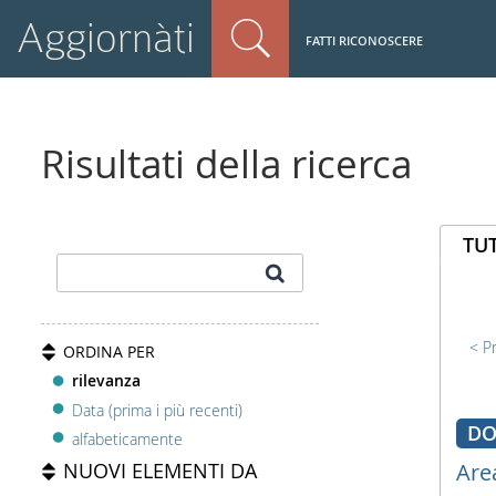
Aggiornàti
FATTI RICONOSCERE
Risultati della ricerca
TUT
P
ORDINA PER
rilevanza
Data (prima i più recenti)
DO
alfabeticamente
NUOVI ELEMENTI DA
Are