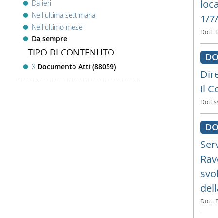
loc
Da ieri
Nell'ultima settimana
1/7
Nell'ultimo mese
Dott. 
Da sempre
TIPO DI CONTENUTO
DO
X
Documento Atti (88059)
Dir
il C
Dott.s
DO
Serv
Rav
svo
dell
Dott. 