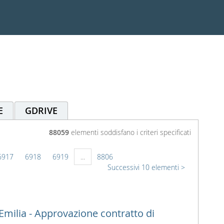
E
GDRIVE
88059
elementi soddisfano i criteri specificati
6917
6918
6919
...
8806
Successivi 10 elementi
Emilia - Approvazione contratto di