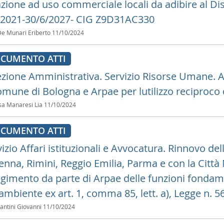
azione ad uso commerciale locali da adibire al Dis
/2021-30/6/2027- CIG Z9D31AC330
De Munari Eriberto
11/10/2024
CUMENTO ATTI
ezione Amministrativa. Servizio Risorse Umane. 
omune di Bologna e Arpae per lutilizzo reciproco 
sa Manaresi Lia
11/10/2024
CUMENTO ATTI
izio Affari istituzionali e Avvocatura. Rinnovo de
enna, Rimini, Reggio Emilia, Parma e con la Città
lgimento da parte di Arpae delle funzioni fondamen
ambiente ex art. 1, comma 85, lett. a), Legge n. 5
Fantini Giovanni
11/10/2024