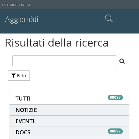
Strumenti
FATTI RICONOSCERE
utente
Aggiornàti
Cerca nel sito
Risultati della ricerca
Ricerca avanzata…
Filtri
TUTTI
88097
NOTIZIE
EVENTI
DOCS
88097