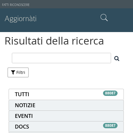
Strumenti
FATTI RICONOSCERE
utente
Aggiornàti
Cerca nel sito
Risultati della ricerca
Ricerca avanzata…
Filtri
TUTTI
88087
NOTIZIE
EVENTI
DOCS
88087