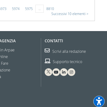
5973
5974
5975
...
8810
Successivi 10 elementi
'AGENZIA
CONTATTI
 in Arpae
Scrivi alla redazione
nline
Supporto tecnico
 Fare
azione
à