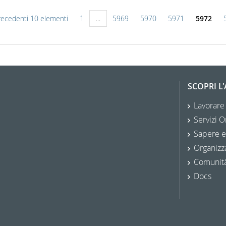
recedenti 10 elementi
1
...
5969
5970
5971
5972
SCOPRI L
Lavorare
Servizi O
Sapere e
Organizz
Comunit
Docs