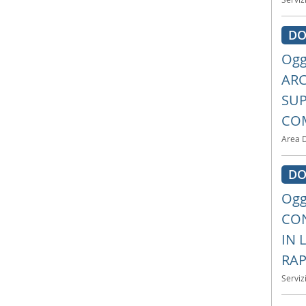
DO
Ogg
ARC
SUP
COM
Area 
DO
Ogg
CON
IN 
RAP
Serviz