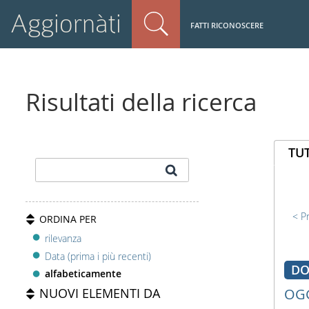
Aggiornàti
FATTI RICONOSCERE
Risultati della ricerca
TUT
P
ORDINA PER
rilevanza
Data (prima i più recenti)
DO
alfabeticamente
NUOVI ELEMENTI DA
OGG