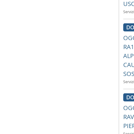
USO
Serviz
DO
OGG
RA1
ALP
CAU
SOS
Serviz
DO
OGG
RAV
PIE
Serviz