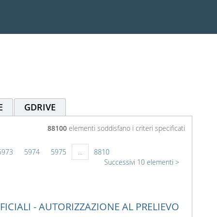
E
GDRIVE
88100
elementi soddisfano i criteri specificati
5973
5974
5975
...
8810
Successivi 10 elementi
CIALI - AUTORIZZAZIONE AL PRELIEVO