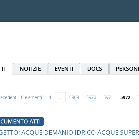
TI
NOTIZIE
EVENTI
DOCS
PERSON
recedenti 10 elementi
1
...
5969
5970
5971
5972
CUMENTO ATTI
ETTO: ACQUE DEMANIO IDRICO ACQUE SUPERFI