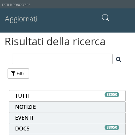
Strumenti
FATTI RICONOSCERE
utente
Aggiornàti
Cerca nel sito
Risultati della ricerca
Ricerca avanzata…
Filtri
TUTTI
88050
NOTIZIE
EVENTI
DOCS
88050