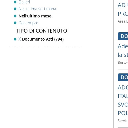
Da ieri
AD 
Nell'ultima settimana
PRO
Nell'ultimo mese
Area 
Da sempre
TIPO DI CONTENUTO
DO
X
Documento Atti (794)
Ades
la 
Bortol
DO
ADO
ITA
SVO
PO
Serviz