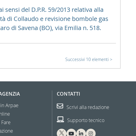
sensi del D.P.R. 59/2013 relativa alla
vità di Collaudo e revisione bombole gas
ro di Savena (BO), via Emilia n. 518.
Successivi 10 elementi
'AGENZIA
CONTATTI
 in Arpae
Scrivi alla redazione
nline
Supporto tecnico
 Fare
azione