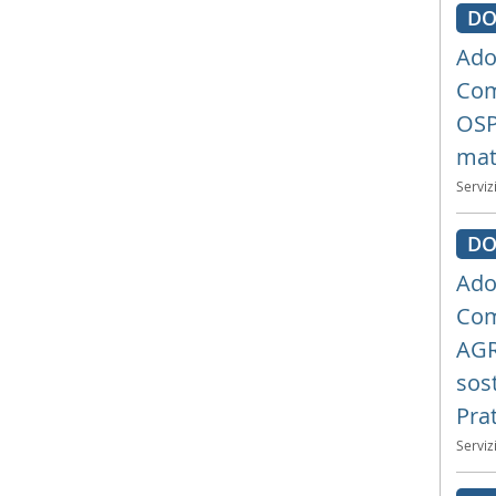
DO
Ado
Com
OSPE
mat
Serviz
DO
Ado
Com
AGR
sost
Pra
Serviz