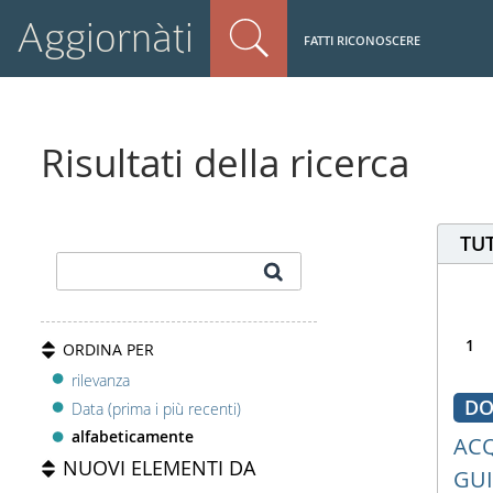
Aggiornàti
FATTI RICONOSCERE
Risultati della ricerca
TUT
1
ORDINA PER
rilevanza
DO
Data (prima i più recenti)
alfabeticamente
ACQ
NUOVI ELEMENTI DA
GUI