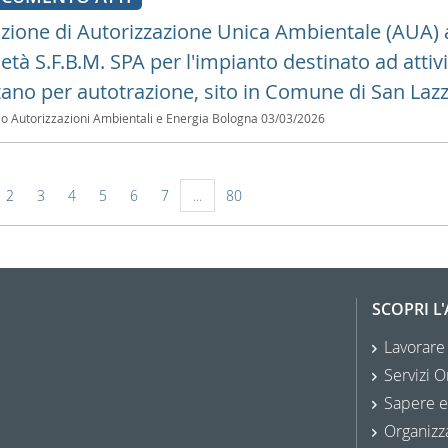
zione di Autorizzazione Unica Ambientale (AUA) ai 
ietà S.F.B.M. SPA per l'impianto destinato ad atti
ano per autotrazione, sito in Comune di San Lazza
io Autorizzazioni Ambientali e Energia Bologna
03/03/2026
2
3
4
5
6
7
...
80
SCOPRI L
Lavorare
Servizi O
Sapere e
Organizz