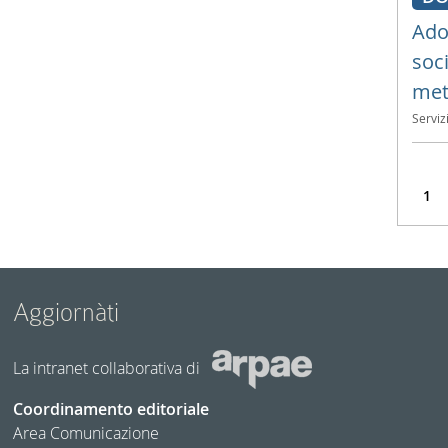
Ado
soc
met
Serviz
1
Aggiornàti
La intranet collaborativa di
Coordinamento editoriale
Area Comunicazione