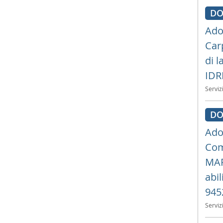
DO
Ado
Car
di l
IDR
Serviz
DO
Ado
Com
MAR
abil
945
Serviz