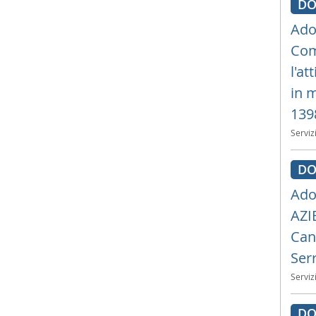
DO
Ado
Com
l'at
in 
139
Serviz
DO
Ado
AZI
Cant
Serr
Serviz
DO