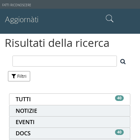
Strumenti
FATTI RICONOSCERE
utente
Aggiornàti
Cerca nel sito
Risultati della ricerca
Ricerca avanzata…
Filtri
TUTTI
40
NOTIZIE
EVENTI
DOCS
40