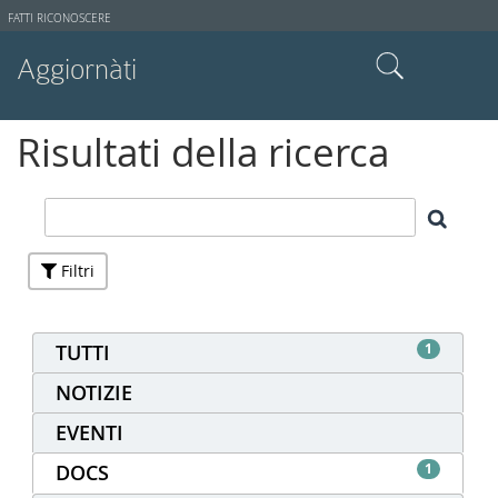
Strumenti
FATTI RICONOSCERE
utente
Aggiornàti
Cerca nel sito
Risultati della ricerca
Ricerca avanzata…
Filtri
TUTTI
1
NOTIZIE
EVENTI
DOCS
1