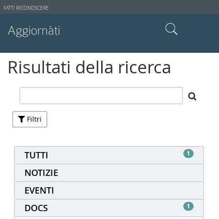
Strumenti
FATTI RICONOSCERE
utente
Aggiornàti
Cerca nel sito
Risultati della ricerca
Ricerca avanzata…
Filtri
TUTTI
1
NOTIZIE
EVENTI
DOCS
1