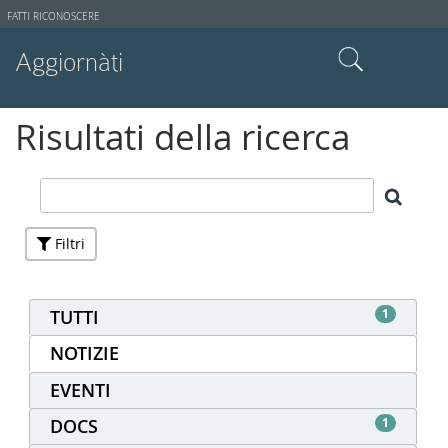
Strumenti
FATTI RICONOSCERE
utente
Aggiornàti
Cerca nel sito
Risultati della ricerca
Ricerca avanzata…
Filtri
TUTTI
1
NOTIZIE
EVENTI
DOCS
1