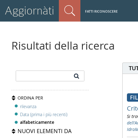
Aggiornàti
FATTI RICONOSCERE
Risultati della ricerca
TUT
FI
ORDINA PER
rilevanza
Crit
Data (prima i più recenti)
Si tro
alfabeticamente
dell'
IdroM
NUOVI ELEMENTI DA