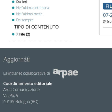
Da ieri
FI
Nell'ultima settimana
Nell'ultimo mese
07-
Da sempre
Si tro
TIPO DI CONTENUTO
X
File (2)
Aggiornàti
La intranet collaborativa di
Coordinamento editoriale
Area Comunicazione
Via Po, 5
40139 Bologna (BO)