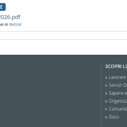
LE
2026.pdf
va in
Notizie
SCOPRI L
Lavorare
Servizi O
Sapere e
Organizz
Comunit
Docs