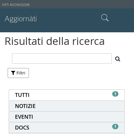
Strumenti
FATTI RICONOSCERE
utente
Aggiornàti
Cerca nel sito
Risultati della ricerca
Ricerca avanzata…
Filtri
TUTTI
1
NOTIZIE
EVENTI
DOCS
1