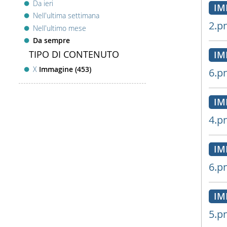
Da ieri
IM
Nell'ultima settimana
2.p
Nell'ultimo mese
Da sempre
TIPO DI CONTENUTO
IM
X
Immagine (453)
6.p
IM
4.p
IM
6.p
IM
5.p