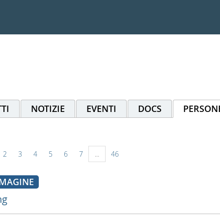
TI
NOTIZIE
EVENTI
DOCS
PERSON
2
3
4
5
6
7
...
46
MAGINE
ng