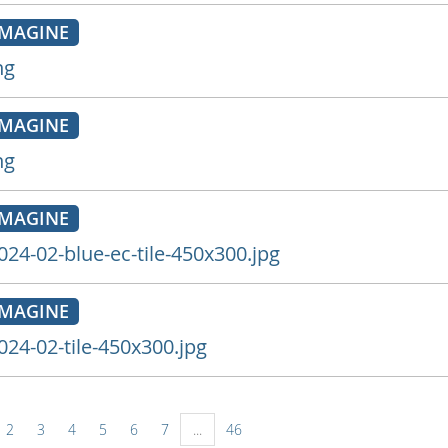
MAGINE
ng
MAGINE
ng
MAGINE
024-02-blue-ec-tile-450x300.jpg
MAGINE
024-02-tile-450x300.jpg
2
3
4
5
6
7
...
46