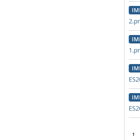
IM
2.p
IM
1.p
IM
ES2
IM
ES2
1