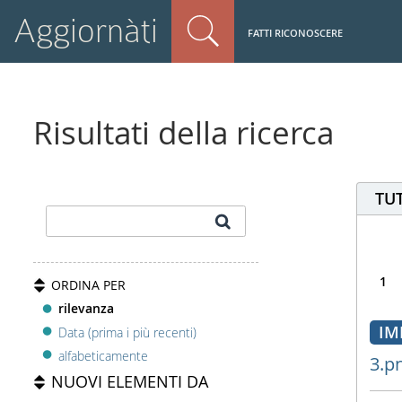
Aggiornàti
FATTI RICONOSCERE
Risultati della ricerca
TUT
1
ORDINA PER
rilevanza
IM
Data (prima i più recenti)
alfabeticamente
3.p
NUOVI ELEMENTI DA