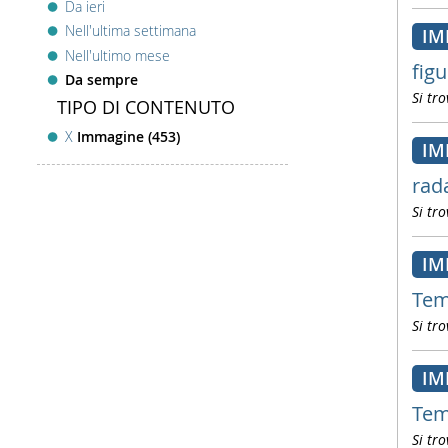
Da ieri
Nell'ultima settimana
IM
Nell'ultimo mese
figu
Da sempre
Si tro
TIPO DI CONTENUTO
X
Immagine (453)
IM
rad
Si tro
IM
Tem
Si tro
IM
Tem
Si tro