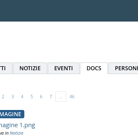
TI
NOTIZIE
EVENTI
DOCS
PERSON
2
3
4
5
6
7
...
46
MAGINE
agine 1.png
va in
Notizie