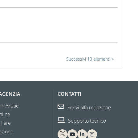
Successivi 10 elementi
'AGENZIA
CONTATTI
 in Arpae
Scrivi alla redazione
nline
Supporto tecnico
 Fare
azione