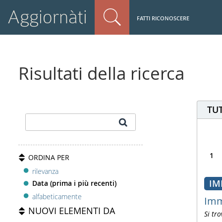
Aggiornàti
FATTI RICONOSCERE
Risultati della ricerca
TUT
1
ORDINA PER
rilevanza
IM
Data (prima i più recenti)
alfabeticamente
Imm
NUOVI ELEMENTI DA
Si tro