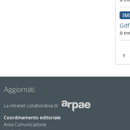
IM
Gdf
Si tro
1
Aggiornàti
La intranet collaborativa di
Coordinamento editoriale
Area Comunicazione