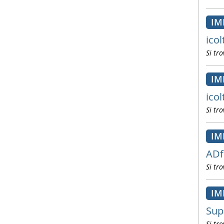
IM
ico
Si tro
IM
ico
Si tro
IM
ADf
Si tro
IM
Sup
Si tro