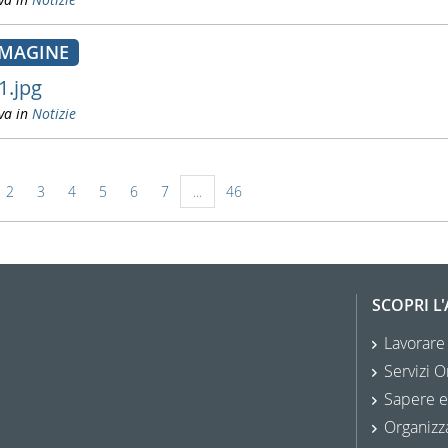
MAGINE
1.jpg
va in
Notizie
2
3
4
5
6
7
...
46
SCOPRI L
Lavorare
Servizi O
Sapere e
Organizz