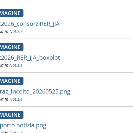
MAGINE
lt2026_consorziRER_JJA
va in
Notizie
MAGINE
lt2026_RER_JJA_boxplot
va in
Notizie
MAGINE
raz_Incolto_20260525.png
va in
Notizie
MAGINE
porto notizia.png
va in
Notizie