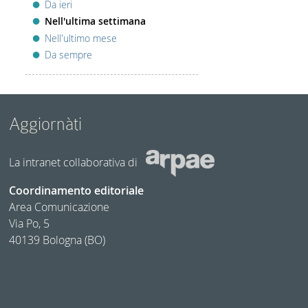
Da ieri
Nell'ultima settimana
Nell'ultimo mese
Da sempre
Aggiornàti
La intranet collaborativa di
Coordinamento editoriale
Area Comunicazione
Via Po, 5
40139 Bologna (BO)