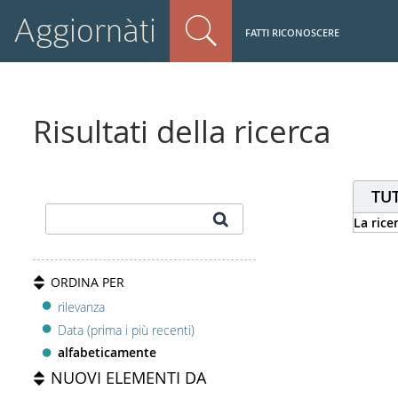
Aggiornàti
FATTI RICONOSCERE
Risultati della ricerca
TUT
La rice
ORDINA PER
rilevanza
Data (prima i più recenti)
alfabeticamente
NUOVI ELEMENTI DA