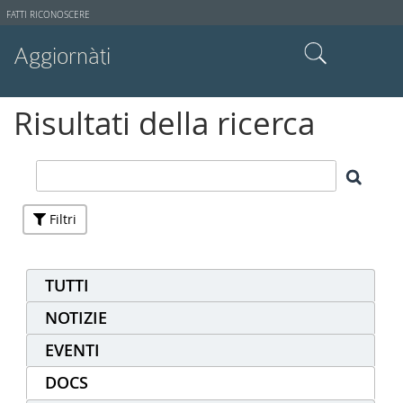
Strumenti
FATTI RICONOSCERE
utente
Aggiornàti
Cerca nel sito
Risultati della ricerca
Ricerca avanzata…
Filtri
TUTTI
NOTIZIE
EVENTI
DOCS