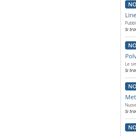
NO
Lin
Pubbl
Si tro
NO
Pol
Le si
Si tro
NO
Met
Nuovo
Si tro
NO