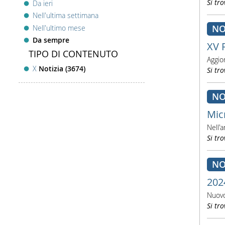
Si tro
Da ieri
Nell'ultima settimana
NO
Nell'ultimo mese
Da sempre
XV 
TIPO DI CONTENUTO
Aggior
X
Notizia (3674)
Si tro
NO
Mic
Nell'
Si tro
NO
202
Nuovo
Si tro