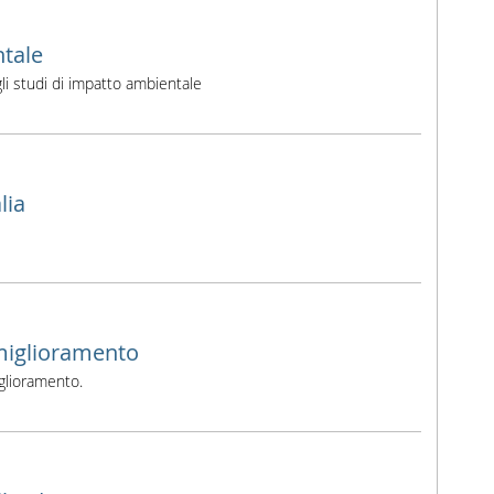
ntale
i studi di impatto ambientale
lia
 miglioramento
glioramento.