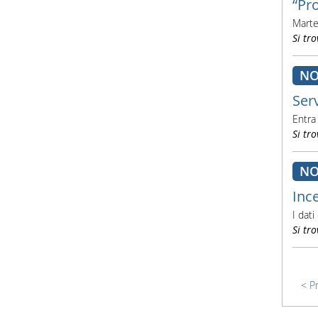
“Pro
Marte
Si tro
NO
Ser
Entra
Si tro
NO
Ince
I dat
Si tro
P