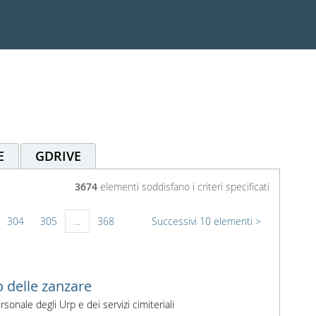
E
GDRIVE
3674
elementi soddisfano i criteri specificati
304
305
...
368
Successivi 10 elementi
o delle zanzare
onale degli Urp e dei servizi cimiteriali