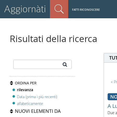
Aggiornàti
FATTI RICONOSCERE
Risultati della ricerca
TUT
P
ORDINA PER
rilevanza
NO
Data (prima i più recenti)
alfabeticamente
A L
NUOVI ELEMENTI DA
Due a