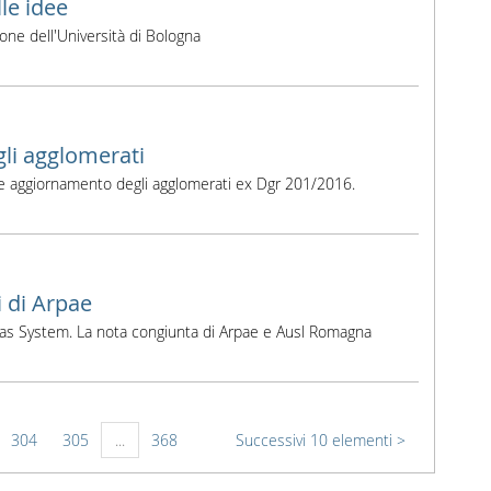
lle idee
one dell'Università di Bologna
gli agglomerati
ne e aggiornamento degli agglomerati ex Dgr 201/2016.
i di Arpae
otras System. La nota congiunta di Arpae e Ausl Romagna
304
305
...
368
Successivi 10 elementi