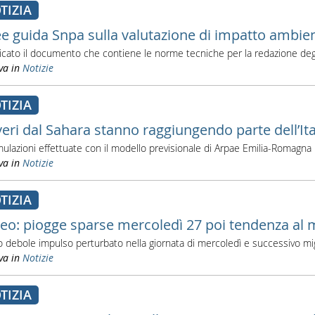
TIZIA
ee guida Snpa sulla valutazione di impatto ambie
icato il documento che contiene le norme tecniche per la redazione degl
va in
Notizie
TIZIA
veri dal Sahara stanno raggiungendo parte dell’Ita
mulazioni effettuate con il modello previsionale di Arpae Emilia-Romagna
va in
Notizie
TIZIA
eo: piogge sparse mercoledì 27 poi tendenza al
 debole impulso perturbato nella giornata di mercoledì e successivo mi
va in
Notizie
TIZIA