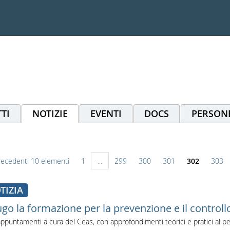
TI
NOTIZIE
EVENTI
DOCS
PERSON
recedenti 10 elementi
1
...
299
300
301
302
303
TIZIA
ugo la formazione per la prevenzione e il controll
ppuntamenti a cura del Ceas, con approfondimenti teorici e pratici al pers