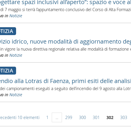
gettare spazi inclusivi all’aperto”: spazio e voce a
dì 7 maggio si terrà l’appuntamento conclusivo del Corso di Alta Formazi
va in
Notizie
TIZIA
vizio idrico, nuove modalità di aggiornamento de
 in vigore la nuova direttiva regionale relativa alle modalità di formazio
va in
Notizie
TIZIA
ndio alla Lotras di Faenza, primi esiti delle analis
i dei campionamenti eseguiti a seguito dell’incendio del 9 agosto alla L
va in
Notizie
recedenti 10 elementi
1
...
299
300
301
302
303