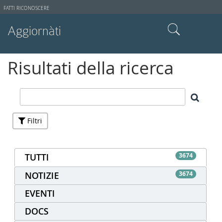
Strumenti
FATTI RICONOSCERE
utente
Aggiornàti
Cerca nel sito
Risultati della ricerca
Ricerca avanzata…
Filtri
TUTTI
3674
NOTIZIE
3674
EVENTI
DOCS