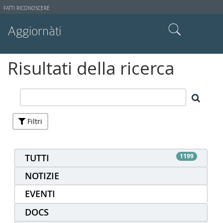
Strumenti
FATTI RICONOSCERE
utente
Aggiornàti
Cerca nel sito
Risultati della ricerca
Ricerca avanzata…
Filtri
TUTTI
1199
NOTIZIE
EVENTI
DOCS