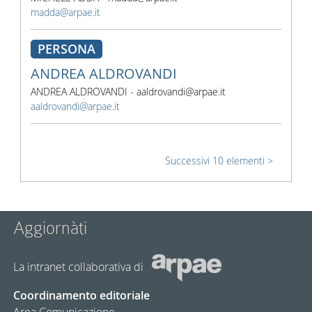
madda@arpae.it
PERSONA
ANDREA ALDROVANDI
ANDREA ALDROVANDI - aaldrovandi@arpae.it
aaldrovandi@arpae.it
Successivi 10 elementi
Aggiornàti
La intranet collaborativa di
Coordinamento editoriale
Area Comunicazione