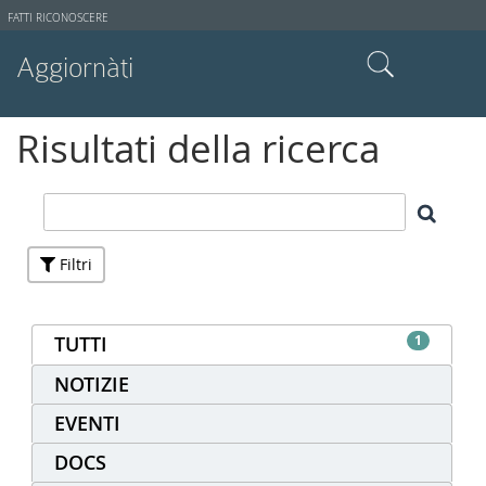
Strumenti
FATTI RICONOSCERE
utente
Aggiornàti
Cerca nel sito
Risultati della ricerca
Ricerca avanzata…
Filtri
TUTTI
1
NOTIZIE
EVENTI
DOCS