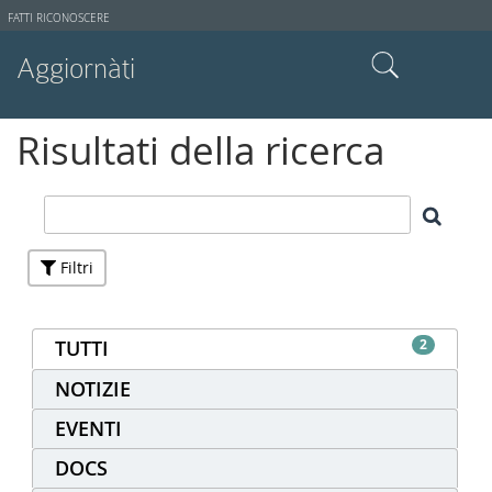
Strumenti
FATTI RICONOSCERE
utente
Aggiornàti
Cerca nel sito
Risultati della ricerca
Ricerca avanzata…
Filtri
TUTTI
2
NOTIZIE
EVENTI
DOCS