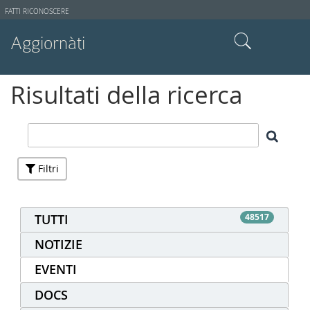
Strumenti
FATTI RICONOSCERE
utente
Aggiornàti
Cerca nel sito
Risultati della ricerca
Ricerca avanzata…
Filtri
TUTTI
48517
NOTIZIE
EVENTI
DOCS