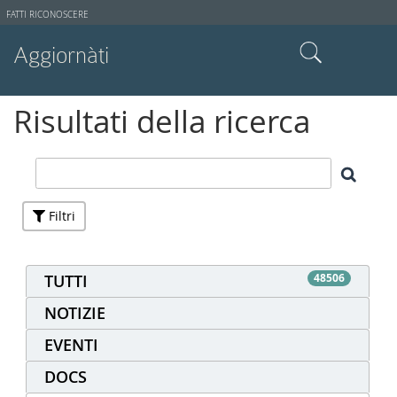
Strumenti
FATTI RICONOSCERE
utente
Aggiornàti
Cerca nel sito
Risultati della ricerca
Ricerca avanzata…
Filtri
TUTTI
48506
NOTIZIE
EVENTI
DOCS