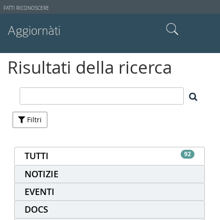
Strumenti
FATTI RICONOSCERE
utente
Aggiornàti
Cerca nel sito
Risultati della ricerca
Ricerca avanzata…
Filtri
TUTTI
92
NOTIZIE
EVENTI
DOCS