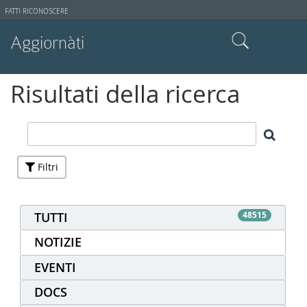
Strumenti
FATTI RICONOSCERE
utente
Aggiornàti
Cerca nel sito
Risultati della ricerca
Ricerca avanzata…
Filtri
TUTTI
48515
NOTIZIE
EVENTI
DOCS