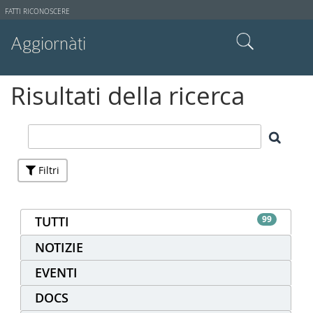
Strumenti
FATTI RICONOSCERE
utente
Aggiornàti
Cerca nel sito
Risultati della ricerca
Ricerca avanzata…
Filtri
TUTTI
99
NOTIZIE
EVENTI
DOCS