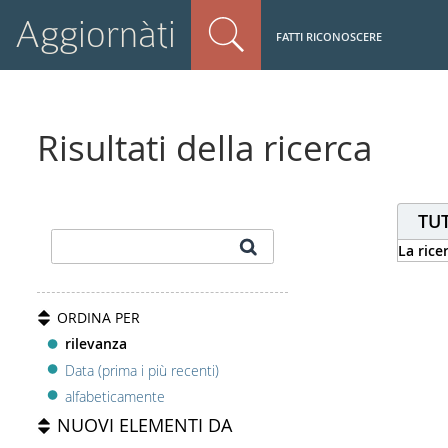
Aggiornàti
FATTI RICONOSCERE
Risultati della ricerca
TUT
La rice
ORDINA PER
rilevanza
Data (prima i più recenti)
alfabeticamente
NUOVI ELEMENTI DA