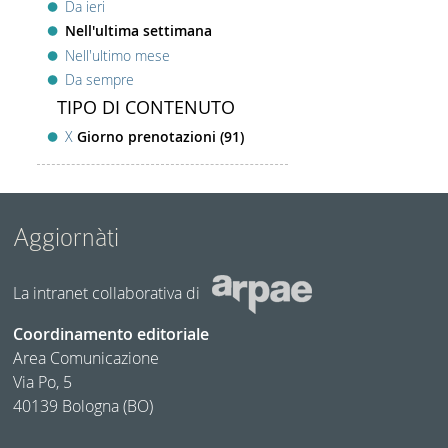
Da ieri
Nell'ultima settimana
Nell'ultimo mese
Da sempre
TIPO DI CONTENUTO
X
Giorno prenotazioni (91)
Aggiornàti
La intranet collaborativa di
Coordinamento editoriale
Area Comunicazione
Via Po, 5
40139 Bologna (BO)