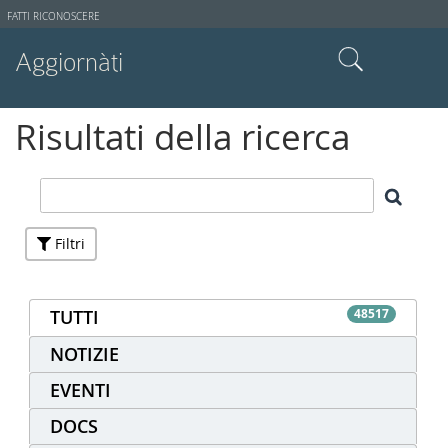
Strumenti
FATTI RICONOSCERE
utente
Aggiornàti
Cerca nel sito
Risultati della ricerca
Ricerca avanzata…
Filtri
TUTTI
48517
NOTIZIE
EVENTI
DOCS