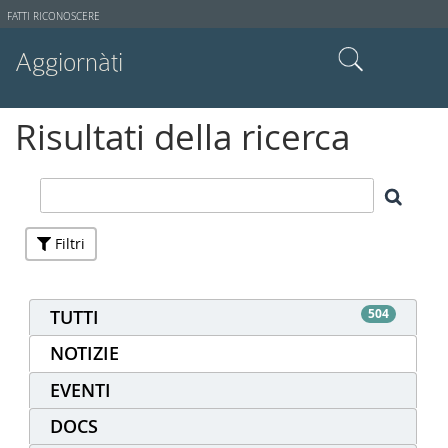
Strumenti
FATTI RICONOSCERE
utente
Aggiornàti
Cerca nel sito
Risultati della ricerca
Ricerca avanzata…
Filtri
TUTTI
504
NOTIZIE
EVENTI
DOCS