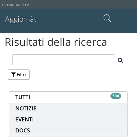
Strumenti
FATTI RICONOSCERE
utente
Aggiornàti
Cerca nel sito
Risultati della ricerca
Ricerca avanzata…
Filtri
TUTTI
504
NOTIZIE
EVENTI
DOCS