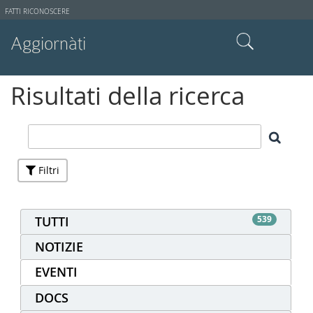
Strumenti
FATTI RICONOSCERE
utente
Aggiornàti
Cerca nel sito
Risultati della ricerca
Ricerca avanzata…
Filtri
TUTTI
539
NOTIZIE
EVENTI
DOCS