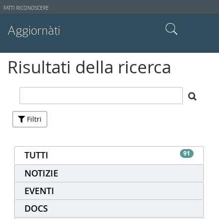
Strumenti
FATTI RICONOSCERE
utente
Aggiornàti
Cerca nel sito
Risultati della ricerca
Ricerca avanzata…
Filtri
TUTTI
91
NOTIZIE
EVENTI
DOCS