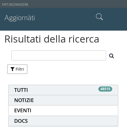
Strumenti
FATTI RICONOSCERE
utente
Aggiornàti
Cerca nel sito
Risultati della ricerca
Ricerca avanzata…
Filtri
TUTTI
48515
NOTIZIE
EVENTI
DOCS