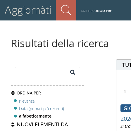
Aggiornàti
FATTI RICONOSCERE
Risultati della ricerca
TUT
1
ORDINA PER
rilevanza
GI
Data (prima i più recenti)
alfabeticamente
202
NUOVI ELEMENTI DA
Si tro