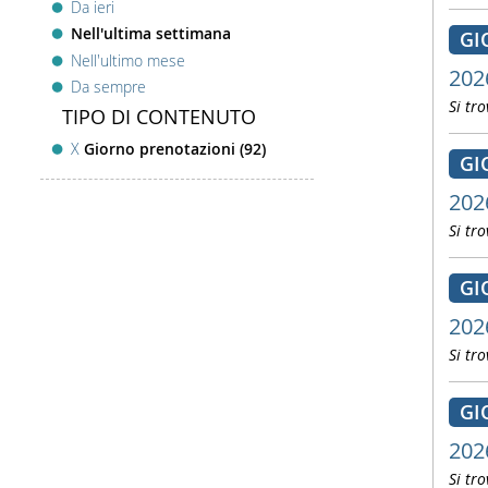
Da ieri
Nell'ultima settimana
GI
Nell'ultimo mese
202
Da sempre
Si tro
TIPO DI CONTENUTO
X
Giorno prenotazioni (92)
GI
202
Si tro
GI
202
Si tro
GI
202
Si tro