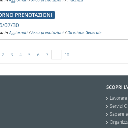
ORNO PRENOTAZIONI
6/07/30
va in
Aggiornati
/
Area prenotazioni
/
Direzione Generale
2
3
4
5
6
7
...
10
SCOPRI L
Lavorare
Servizi O
Sapere e
Organizz