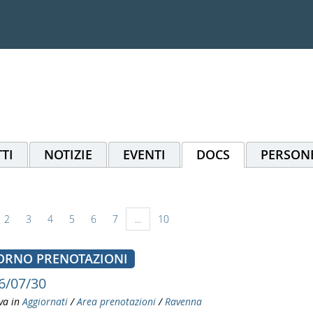
TI
NOTIZIE
EVENTI
DOCS
PERSON
2
3
4
5
6
7
...
10
ORNO PRENOTAZIONI
6/07/30
va in
Aggiornati
/
Area prenotazioni
/
Ravenna