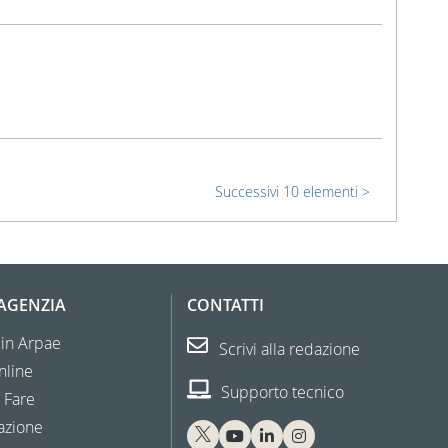
Successivi 10 elementi
'AGENZIA
CONTATTI
 in Arpae
Scrivi alla redazione
nline
Supporto tecnico
 Fare
azione