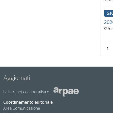
GI
202
Si tro
1
Aggiornàti
La intranet collaborativa di
Coordinamento editoriale
Area Comunicazione