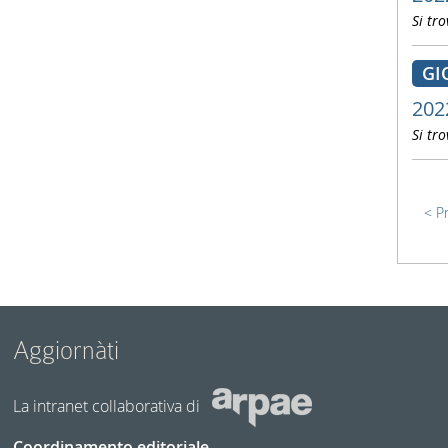
Si tro
GI
202
Si tro
P
Aggiornàti
La intranet collaborativa di
Coordinamento editoriale