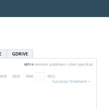
E
GDRIVE
48514
elementi soddisfano i criteri specificati
3838
3839
3840
...
4852
Successivi 10 elementi