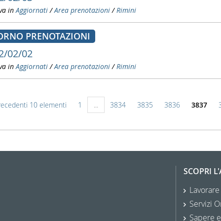
va in
Aggiornati
/
Area prenotazioni
/
Rimini
ORNO PRENOTAZIONI
2/02/02
va in
Aggiornati
/
Area prenotazioni
/
Rimini
recedenti 10 elementi
1
...
3834
3835
3836
3837
SCOPRI L
Lavorare
Servizi O
Sapere e