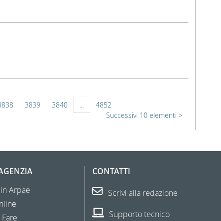
3838
3839
3840
...
4852
Successivi 10 elementi
'AGENZIA
CONTATTI
 in Arpae
Scrivi alla redazione
nline
Supporto tecnico
 Fare