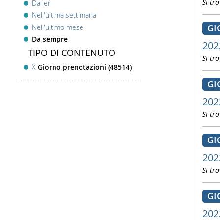
Si tro
Da ieri
Nell'ultima settimana
GI
Nell'ultimo mese
Da sempre
202
TIPO DI CONTENUTO
Si tro
X
Giorno prenotazioni (48514)
GI
202
Si tro
GI
202
Si tro
GI
202