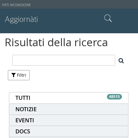
Strumenti
FATTI RICONOSCERE
utente
Aggiornàti
Cerca nel sito
Risultati della ricerca
Ricerca avanzata…
Filtri
TUTTI
48515
NOTIZIE
EVENTI
DOCS