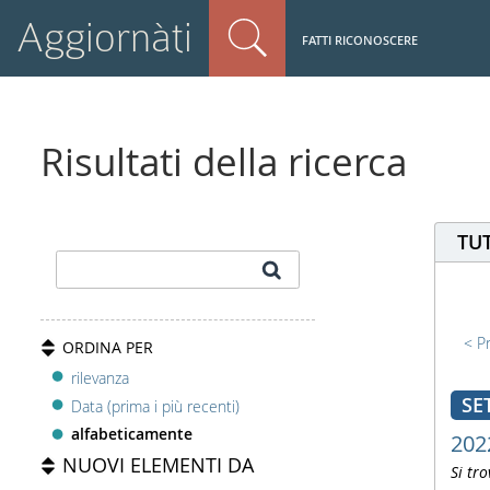
Aggiornàti
FATTI RICONOSCERE
Risultati della ricerca
TUT
P
ORDINA PER
rilevanza
SE
Data (prima i più recenti)
alfabeticamente
202
NUOVI ELEMENTI DA
Si tro