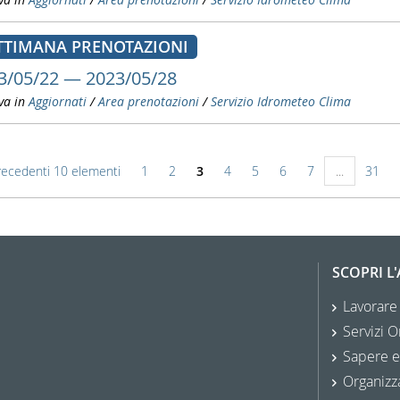
TTIMANA PRENOTAZIONI
3/05/22 — 2023/05/28
va in
Aggiornati
/
Area prenotazioni
/
Servizio Idrometeo Clima
recedenti 10 elementi
1
2
3
4
5
6
7
...
31
SCOPRI L
Lavorare
Servizi O
Sapere e
Organizz