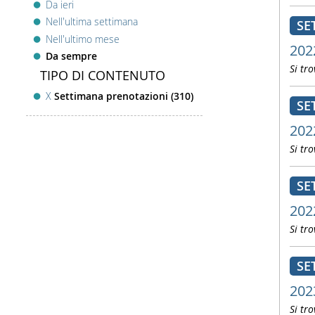
Da ieri
Nell'ultima settimana
SE
Nell'ultimo mese
202
Da sempre
Si tro
TIPO DI CONTENUTO
X
Settimana prenotazioni (310)
SE
202
Si tro
SE
202
Si tro
SE
202
Si tro