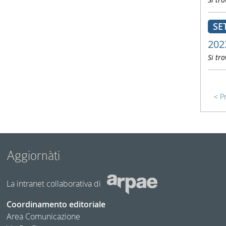
SE
202
Si tro
P
Aggiornàti
La intranet collaborativa di
Coordinamento editoriale
Area Comunicazione