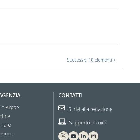
Successivi 10 elementi
'AGENZIA
CONTATTI
 in Arpae
Scrivi alla redazione
nline
Supporto tecnico
 Fare
azione