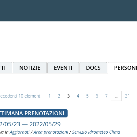
TI
NOTIZIE
EVENTI
DOCS
PERSON
recedenti 10 elementi
1
2
3
4
5
6
7
...
31
TTIMANA PRENOTAZIONI
2/05/23 — 2022/05/29
va in
Aggiornati
/
Area prenotazioni
/
Servizio Idrometeo Clima