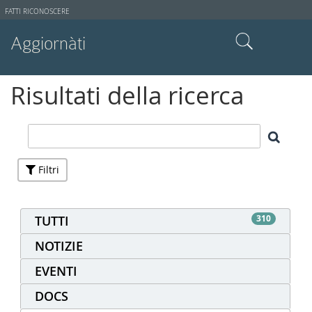
Strumenti
FATTI RICONOSCERE
utente
Aggiornàti
Cerca nel sito
Risultati della ricerca
Ricerca avanzata…
Filtri
TUTTI
310
NOTIZIE
EVENTI
DOCS