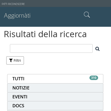
Strumenti
FATTI RICONOSCERE
utente
Aggiornàti
Cerca nel sito
Risultati della ricerca
Ricerca avanzata…
Filtri
TUTTI
310
NOTIZIE
EVENTI
DOCS