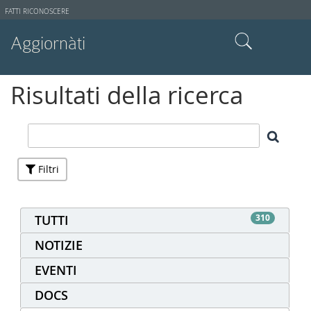
Strumenti
FATTI RICONOSCERE
utente
Aggiornàti
Cerca nel sito
Risultati della ricerca
Ricerca avanzata…
Filtri
TUTTI
310
NOTIZIE
EVENTI
DOCS